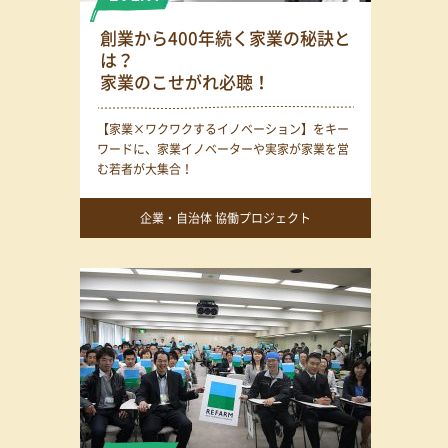
創業から400年続く家業の秘訣と
は？
家業のこせがれ必聴！
【家業×ワクワクするイノベーション】をキー
ワードに、家業イノベーターや実家が家業を営
む若者が大集合！
企業・自治体 協働プロジェクト