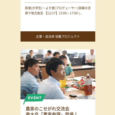
若者(大学生)・よそ者(プロデューサー)目線の活
用で地方創生 【12/17】13:00～17:00 (...
企業・自治体 協働プロジェクト
農家のこせがれ交流会
東大卒「農家参謀」登場！